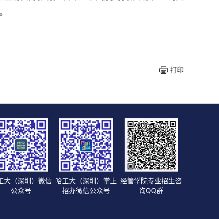
。
打印
工大（深圳）微信
哈工大（深圳）掌上
经管学院专业招生咨
公众号
招办微信公众号
询QQ群