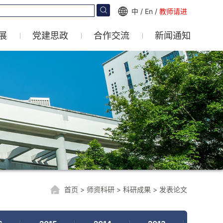
中
/
En
/
教师请进
展
党建思政
合作交流
新闻通知
首页
>
师资科研
>
科研成果
>
发表论文